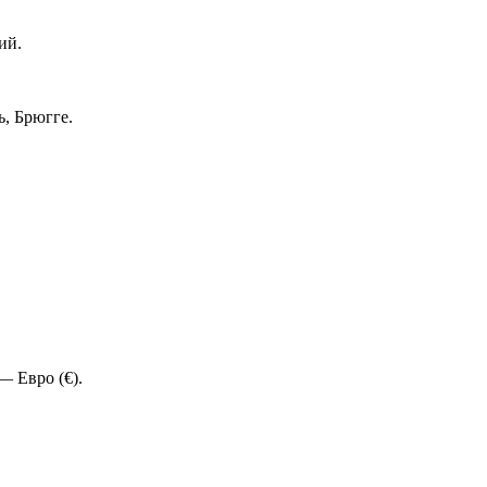
ий.
, Брюгге.
 Евро (€).