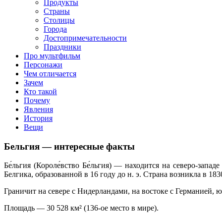
Продукты
Страны
Столицы
Города
Достопримечательности
Праздники
Про мультфильм
Персонажи
Чем отличается
Зачем
Кто такой
Почему
Явления
История
Вещи
Бельгия — интересные факты
Бе́льгия (Короле́вство Бе́льгия) — находится на северо-зап
Белгика, образованной в 16 году до н. э. Страна возникла в 1
Граничит на севере с Нидерландами, на востоке с Германией, 
Площадь — 30 528 км² (136-ое место в мире).