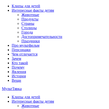
Перейти
Клипы для детей
к
Интересные факты детям
содержимому
Животные
Продукты
Страны
Столицы
Города
Достопримечательности
Праздники
Про мультфильм
Персонажи
Чем отличается
Зачем
Кто такой
Почему
Явления
История
Вещи
МультТявка
Клипы для детей
интересные факты про страны, столицы и города, клипы из му
Интересные факты детям
мультфильмов
Животные