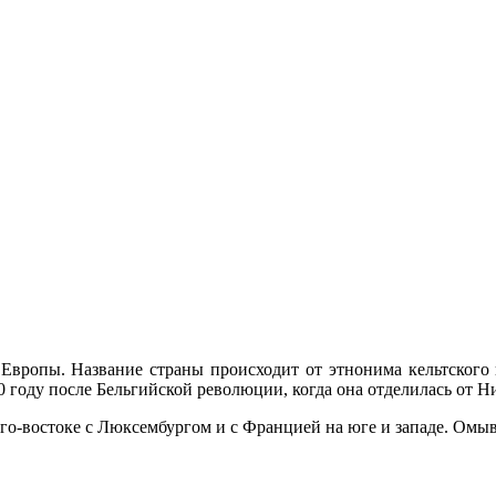
аде Европы. Название страны происходит от этнонима кельтско
830 году после Бельгийской революции, когда она отделилась от Н
юго-востоке с Люксембургом и с Францией на юге и западе. Омыв