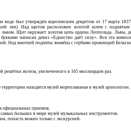
ом виде был утверждён королевским декретом от 17 марта 1837
кий лев). Над щитом расположен золотой шлем с поднятым 
о львом. Щит окружает золотая цепь ордена Леопольда. Львы, д
и буквами написан девиз «Единство даёт силу». Вся эта компо
ной. Над мантией подняты знамёна с гербами провинций Бельгии
 решётки железа, увеличенного в 165 миллиардов раз.
о территории находятся музей мореплаванья и музей археологии.
ля официальных приемов.
 самых больших в мире музей музыкальных инструментов.
и, попасть можно только с экскурсией.