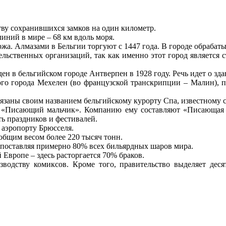
тву сохранившихся замков на один километр.
иний в мире – 68 км вдоль моря.
жа. Алмазами в Бельгии торгуют с 1447 года. В городе обрабаты
льственных организаций, так как именно этот город является 
н в бельгийском городе Антверпен в 1928 году. Речь идет о зда
о города Мехелен (во французской транскрипции – Малин), п
заны своим названием бельгийскому курорту Спа, известному 
ан «Писающий мальчик». Компанию ему составляют «Писающая 
ть праздников и фестивалей.
 аэропорту Брюсселя.
общим весом более 220 тысяч тонн.
 поставляя примерно 80% всех бильярдных шаров мира.
 Европе – здесь расторгается 70% браков.
зводству комиксов. Кроме того, правительство выделяет дес