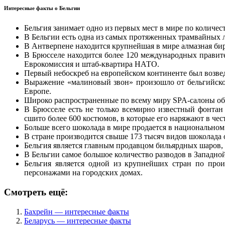
Интересные факты о Бельгии
Бельгия занимает одно из первых мест в мире по количес
В Бельгии есть одна из самых протяженных трамвайных л
В Антверпене находится крупнейшая в мире алмазная бир
В Брюсселе находится более 120 международных правите
Еврокомиссия и штаб-квартира НАТО.
Первый небоскреб на европейском континенте был возведе
Выражение «малиновый звон» произошло от бельгийског
Европе.
Широко распространенные по всему миру SPA-салоны обя
В Брюсселе есть не только всемирно известный фонт
сшито более 600 костюмов, в которые его наряжают в чес
Больше всего шоколада в мире продается в национальном
В стране производится свыше 173 тысяч видов шоколада 
Бельгия является главным продавцом бильярдных шаров,
В Бельгии самое большое количество разводов в Западной
Бельгия является одной из крупнейших стран по прои
персонажами на городских домах.
Смотреть ещё:
Бахрейн — интересные факты
Беларусь — интересные факты