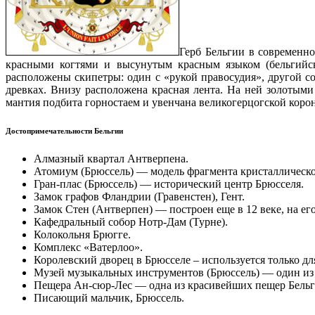
Герб Бельгии в современн
красными когтями и высунутым красным языком (бельгийс
расположены скипетры: один с «рукой правосудия», другой с
древках. Внизу расположена красная лента. На ней золотым
мантия подбита горностаем и увенчана великогерцогской коро
Достопримечательности Бельгии
Алмазный квартал Антверпена.
Атомиум (Брюссель) — модель фрагмента кристаллической
Гран-плас (Брюссель) — исторический центр Брюсселя.
Замок графов Фландрии (Гравенстен), Гент.
Замок Стен (Антверпен) — построен еще в 12 веке, на ег
Кафедральный собор Нотр-Дам (Турне).
Колокольня Брюгге.
Комплекс «Ватерлоо».
Королевский дворец в Брюсселе – используется только д
Музей музыкальных инструментов (Брюссель) — один из
Пещера Ан-сюр-Лес — одна из красивейших пещер Бельги
Писающий мальчик, Брюссель.