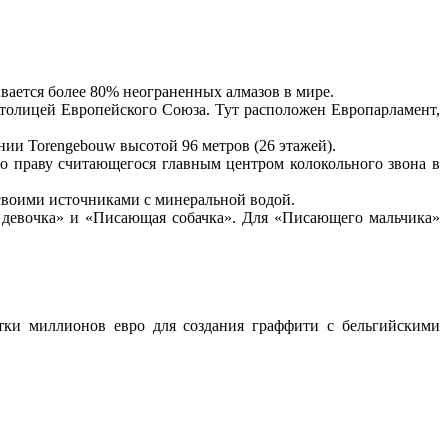
вается более 80% неограненных алмазов в мире.
столицей Европейского Союза. Тут расположен Европарламент,
нии Torengebouw высотой 96 метров (26 этажей).
о праву считающегося главным центром колокольного звона в
своими источниками с минеральной водой.
девочка» и «Писающая собачка». Для «Писающего мальчика»
ятки миллионов евро для создания граффити с бельгийскими