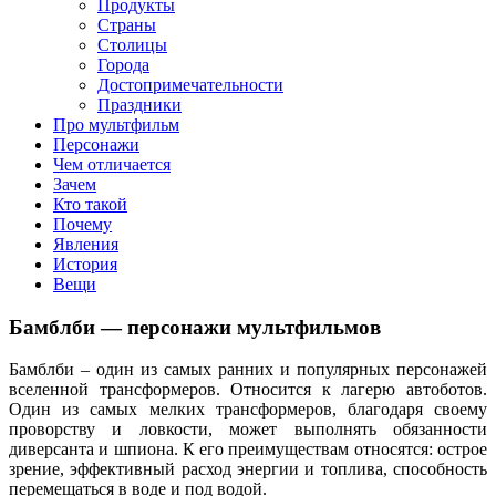
клипы, интересные факты о мультфильмах и про персонажей
Продукты
мультфильмов
Страны
Столицы
Города
Достопримечательности
Праздники
Про мультфильм
Персонажи
Чем отличается
Зачем
Кто такой
Почему
Явления
История
Вещи
Бамблби — персонажи мультфильмов
Бамблби – один из самых ранних и популярных персонажей
вселенной трансформеров. Относится к лагерю автоботов.
Один из самых мелких трансформеров, благодаря своему
проворству и ловкости, может выполнять обязанности
диверсанта и шпиона. К его преимуществам относятся: острое
зрение, эффективный расход энергии и топлива, способность
перемещаться в воде и под водой.