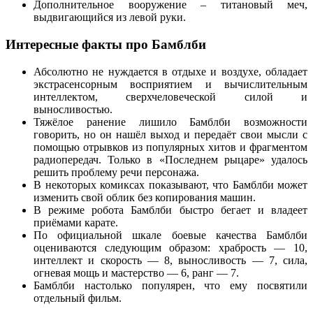
Дополнительное вооружение – титановый меч,
выдвигающийся из левой руки.
Интересные факты про Бамблби
Абсолютно не нуждается в отдыхе и воздухе, обладает
экстрасенсорным восприятием и вычислительным
интеллектом, сверхчеловеческой силой и
выносливостью.
Тяжёлое ранение лишило Бамблби возможности
говорить, но он нашёл выход и передаёт свои мысли с
помощью отрывков из популярных хитов и фрагментом
радиопередач. Только в «Последнем рыцаре» удалось
решить проблему речи персонажа.
В некоторых комиксах показывают, что Бамблби может
изменить свой облик без копирования машин.
В режиме робота Бамблби быстро бегает и владеет
приёмами карате.
По официальной шкале боевые качества Бамблби
оцениваются следующим образом: храбрость — 10,
интеллект и скорость — 8, выносливость — 7, сила,
огневая мощь и мастерство — 6, ранг — 7.
Бамблби настолько популярен, что ему посвятили
отдельный фильм.