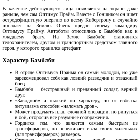
В качестве действующего лица появляется на экране даже
раньше, чем сам Оптимус Прайм. Вместе с Гонщиком он ищет
остродефицитную энергию по всему Кибертрону и случайно
попадает на Землю. Очень предан своему командиру
Оптимусу Прайму. Автоботы относились к Бамблби как к
младшему брату. На Земле Бамблби становится
телохранителем, другом и транспортным средством главного
героя, у которого хранился артефакт.
Характер Бамблби
В отряде Оптимуса Прайма он самый молодой, но уже
зарекомендовал себя как ловкий разведчик и отважный
боец.
Бамблби – бесстрашный и преданный солдат, верный
друг.
«Заводной» и пылкий по характеру, но от избытка
энтузиазма способен «наломать дров».
Может продумать план сложной операции, но ринуться
в бой, отбросив все разумные соображения.
Гордится тем, что является самым быстрым из
трансформеров, но переживает из-за своих маленьких
(для трансформеров) размеров.
Стремясь самоутвердиться, порой проявляет