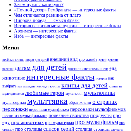
Зачем нужны каникулы?
«Ночной дозор» Рембрандта — интересные факты
Чем отличается равнина от плато
Пиррова победа — смысл фразы
История развития металлургии — интересные факты
Архимед — интересные факты
Изба — интересные факты
Метки
внешний вид
где живёт
весёлые клипы
видео для детей
детей
детские
для детей
детям
еда
достопримечательности
песенки
интересные факты
животные
как
история
клипы для детей
выбрать
клипы
как едят
клипы из
как выглядит
мультклипы
любимые герои
мультклип
мультфильмов
мульттявка
о странах
мультсериал
образ жизни
персонажи
персонажи мультфильмов
персонажи мультфильма
продукты
полезные свойства
про
песни из мультфильмов
про мультфильм
про животных
еду
про мультсериал
про
список серий
про столицы
столица
столицы
фрукты
столицу