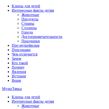
Перейти
Клипы для детей
к
Интересные факты детям
содержимому
Животные
Продукты
Страны
Столицы
Города
Достопримечательности
Праздники
Про мультфильм
Персонажи
Чем отличается
Зачем
Кто такой
Почему
Явления
История
Вещи
МультТявка
Клипы для детей
интересные факты про страны, столицы и города, клипы из
Интересные факты детям
мультфильмов, мульт-клипы, песни из мультиков, детские
Животные