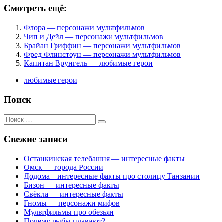
Смотреть ещё:
Флора — персонажи мультфильмов
Чип и Дейл — персонажи мультфильмов
Брайан Гриффин — персонажи мультфильмов
Фред Флинстоун — персонажи мультфильмов
Капитан Врунгель — любимые герои
любимые герои
Поиск
Поиск
для:
Свежие записи
Останкинская телебашня — интересные факты
Омск — города России
Додома – интересные факты про столицу Танзании
Бизон — интересные факты
Свёкла — интересные факты
Гномы — персонажи мифов
Мультфильмы про обезьян
Почему рыбы плавают?