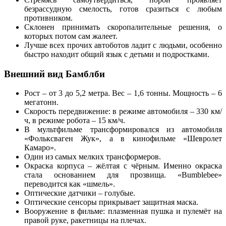
безрассудную смелость, готов сразиться с любым
противником.
Склонен принимать скоропалительные решения, о
которых потом сам жалеет.
Лучше всех прочих автоботов ладит с людьми, особенно
быстро находит общий язык с детьми и подростками.
Внешний вид Бамблби
Рост – от 3 до 5,2 метра. Вес – 1,6 тонны. Мощность – 6
мегатонн.
Скорость передвижение: в режиме автомобиля – 330 км/
ч, в режиме робота – 15 км/ч.
В мультфильме трансформировался из автомобиля
«Фольксваген Жук», а в кинофильме «Шевролет
Камаро».
Один из самых мелких трансформеров.
Окраска корпуса – жёлтая с чёрным. Именно окраска
стала основанием для прозвища. «Bumblebee»
переводится как «шмель».
Оптические датчики – голубые.
Оптические сенсоры прикрывает защитная маска.
Вооружение в фильме: плазменная пушка и пулемёт на
правой руке, ракетницы на плечах.