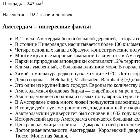
2
Площадь – 243 км
Население – 922 тысячи человек
Амстердам – интересные факты:
В 12 веке Амстердам был небольшой деревней, которая с
В столице Нидерландов насчитывается более 100 километр
Четыре основных канала образуют концентрические полук
Многие крупные мировые компании базируются в Амстер
Парки и природные заповедники составляют 12% террито
Климат умеренный, с большим влиянием моря. В городе 
о
Зимой температура редко опускается ниже 0
С. Лето скор
Девиз города — Heldhaftig, Vastberaden, Barmhartig («Д
Это один из крупнейших городов Европы по количеству 
Амстердамская фондовая биржа — старейшая в мире и од
Амстердам является одним из самых популярных туристич
В Амстердаме очень много людей пользуются велосипедам
В городе действует метрополитен, традиционный и скорос
Амстердамский университет был основан в 1632 году как
Исторический центр Амстердама отличается большим кол
Центральная улица столицы — Дамрак, на ней расположе
Достопримечательности Амстердама: Королевский дворе
Тюссо, Монетная башня, .