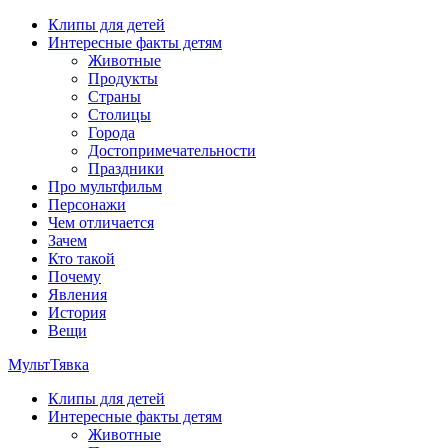
Перейти
Клипы для детей
к
Интересные факты детям
содержимому
Животные
Продукты
Страны
Столицы
Города
Достопримечательности
Праздники
Про мультфильм
Персонажи
Чем отличается
Зачем
Кто такой
Почему
Явления
История
Вещи
МультТявка
Клипы для детей
интересные факты про страны, столицы и города, клипы из му
Интересные факты детям
мультфильмов
Животные