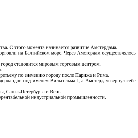
тва. С этого момента начинается развитие Амстердама.
орговли на Балтийском море. Через Амстердам осуществлялось
е город становится мировым торговым центром.
а.
третьему по значению городу после Парижа и Рима.
ерландов под именем Вильгельма I, а Амстердам вернул себе
вы, Санкт-Петербурга и Вены.
 нерентабельной индустриальной промышленности.