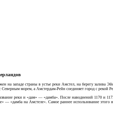
дерландов
ен на западе страны в устье реки Амстел, на берегу залива Эйс
 с Северным морем, а Амстердам-Рейн соединяет город с рекой Р
азвание реки и «дам» — «дамба». После наводнений 1170 и 117
me» — «дамба на Амстеле». Самое раннее использование этого н