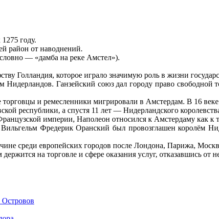
1275 году.
ей район от наводнений.
словно — «дамба на реке Амстел»).
ству Голландия, которое играло значимую роль в жизни государс
 Нидерландов. Ганзейский союз дал городу право свободной т
е торговцы и ремесленники мигрировали в Амстердам. В 16 век
ской республики, а спустя 11 лет — Нидерландского королевств
Французской империи, Наполеон относился к Амстердаму как к 
ц Вильгельм Фредерик Оранский был провозглашен королём Нид
ичине среди европейских городов после Лондона, Парижа, Моск
 держится на торговле и сфере оказания услуг, отказавшись от
 Островов
дора