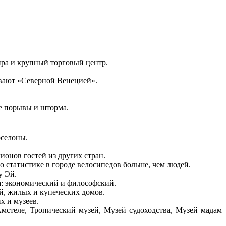
ира и крупный торговый центр.
ывают «Северной Венецией».
е порывы и шторма.
рселоны.
онов гостей из других стран.
 статистике в городе велосипедов больше, чем людей.
у Эй.
а: экономический и философский.
й, жилых и купеческих домов.
х и музеев.
мстеле, Тропический музей, Музей судоходства, Музей мадам