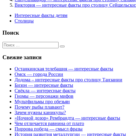
Виктория — интересные факты про столицу Сейшельски
Интересные факты детям
Столицы
Поиск
Поиск
для:
Свежие записи
Останкинская телебашня — интересные факты
Омск — города России
Додома – интересные факты про столицу Танзании
Бизон — интересные факты
Свёкла — интересные факты
Гномы — персонажи мифов
Мультфильмы про обезьян
Почему рыбы плавают?
Зачем нужны каникулы?
«Ночной дозор» Рембрандта — интересные факты
Чем отличается равнина от плато
Пиррова победа — смысл фразы
История развития металлургии — интересные факты