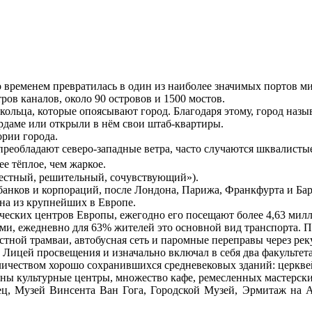
о временем превратилась в один из наиболее значимых портов м
ов каналов, около 90 островов и 1500 мостов.
ольца, которые опоясывают город. Благодаря этому, город наз
даме или открыли в нём свои штаб-квартиры.
рии города.
преобладают северо-западные ветра, часто случаются шквалисты
ее тёплое, чем жаркое.
облестный, решительный, сочувствующий»).
банков и корпораций, после Лондона, Парижа, Франкфурта и Ба
на из крупнейших в Европе.
еских центров Европы, ежегодно его посещают более 4,63 милли
и, ежедневно для 63% жителей это основной вид транспорта. По
тной трамваи, автобусная сеть и паромные переправы через рек
 Лицей просвещения и изначально включал в себя два факультет
ичеством хорошо сохранившихся средневековых зданий: церкве
ны культурные центры, множество кафе, ремесленных мастерски
ц, Музей Винсента Ван Гога, Городской Музей, Эрмитаж на А