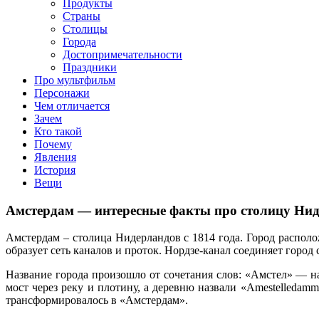
Продукты
Страны
Столицы
Города
Достопримечательности
Праздники
Про мультфильм
Персонажи
Чем отличается
Зачем
Кто такой
Почему
Явления
История
Вещи
Амстердам — интересные факты про столицу Ни
Амстердам – столица Нидерландов с 1814 года. Город располож
образует сеть каналов и проток. Нордзе-канал соединяет город
Название города произошло от сочетания слов: «Амстел» — н
мост через реку и плотину, а деревню назвали «Amestelledam
трансформировалось в «Амстердам».