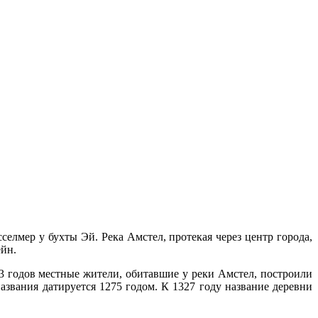
селмер у бухты Эй. Река Амстел, протекая через центр города,
ейн.
3 годов местные жители, обитавшие у реки Амстел, построили
азвания датируется 1275 годом. К 1327 году название деревни