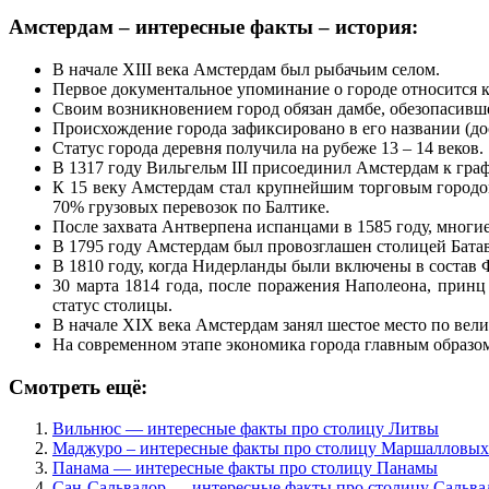
Амстердам – интересные факты – история:
В начале XIII века Амстердам был рыбачьим селом.
Первое документальное упоминание о городе относится к 
Своим возникновением город обязан дамбе, обезопасивш
Происхождение города зафиксировано в его названии (до
Статус города деревня получила на рубеже 13 – 14 веков.
В 1317 году Вильгельм III присоединил Амстердам к граф
К 15 веку Амстердам стал крупнейшим торговым городом
70% грузовых перевозок по Балтике.
После захвата Антверпена испанцами в 1585 году, многи
В 1795 году Амстердам был провозглашен столицей Батав
В 1810 году, когда Нидерланды были включены в состав 
30 марта 1814 года, после поражения Наполеона, прин
статус столицы.
В начале XIX века Амстердам занял шестое место по вел
На современном этапе экономика города главным образом
Смотреть ещё:
Вильнюс — интересные факты про столицу Литвы
Маджуро – интересные факты про столицу Маршалловых
Панама — интересные факты про столицу Панамы
Сан-Сальвадор — интересные факты про столицу Сальва