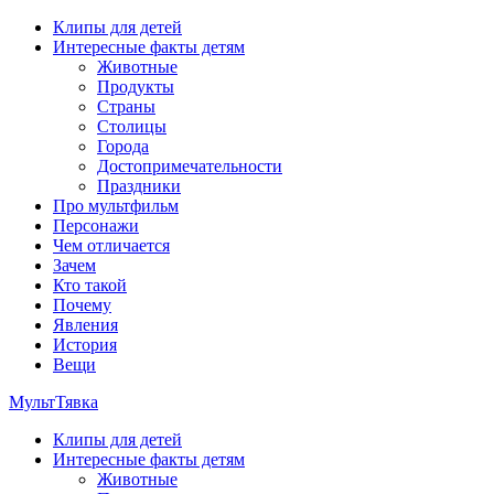
Перейти
Клипы для детей
к
Интересные факты детям
содержимому
Животные
Продукты
Страны
Столицы
Города
Достопримечательности
Праздники
Про мультфильм
Персонажи
Чем отличается
Зачем
Кто такой
Почему
Явления
История
Вещи
МультТявка
Клипы для детей
интересные факты про страны, столицы и города, клипы из
Интересные факты детям
мультфильмов, мульт-клипы, песни из мультиков, детские
Животные