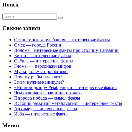
Поиск
Поиск
для:
Свежие записи
Останкинская телебашня — интересные факты
Омск — города России
Додома – интересные факты про столицу Танзании
Бизон — интересные факты
Свёкла — интересные факты
Гномы — персонажи мифов
Мультфильмы про обезьян
Почему рыбы плавают?
Зачем нужны каникулы?
«Ночной дозор» Рембрандта — интересные факты
Чем отличается равнина от плато
Пиррова победа — смысл фразы
История развития металлургии — интересные факты
Архимед — интересные факты
Изба — интересные факты
Метки