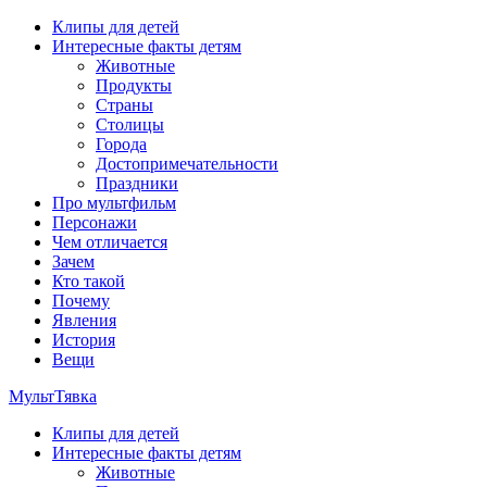
Перейти
Клипы для детей
к
Интересные факты детям
содержимому
Животные
Продукты
Страны
Столицы
Города
Достопримечательности
Праздники
Про мультфильм
Персонажи
Чем отличается
Зачем
Кто такой
Почему
Явления
История
Вещи
МультТявка
Клипы для детей
интересные факты про страны, столицы и города, клипы из
Интересные факты детям
мультфильмов, мульт-клипы, песни из мультиков, детские
Животные