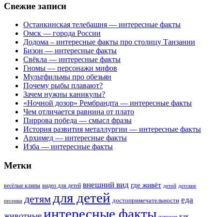
Свежие записи
Останкинская телебашня — интересные факты
Омск — города России
Додома – интересные факты про столицу Танзании
Бизон — интересные факты
Свёкла — интересные факты
Гномы — персонажи мифов
Мультфильмы про обезьян
Почему рыбы плавают?
Зачем нужны каникулы?
«Ночной дозор» Рембрандта — интересные факты
Чем отличается равнина от плато
Пиррова победа — смысл фразы
История развития металлургии — интересные факты
Архимед — интересные факты
Изба — интересные факты
Метки
внешний вид
где живёт
весёлые клипы
видео для детей
детей
детские
для детей
детям
еда
достопримечательности
песенки
интересные факты
животные
как
история