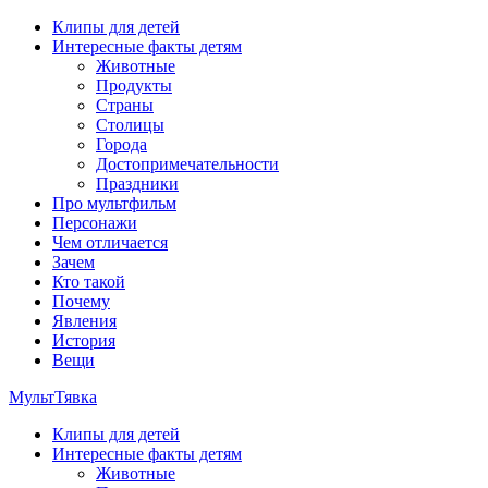
Перейти
Клипы для детей
к
Интересные факты детям
содержимому
Животные
Продукты
Страны
Столицы
Города
Достопримечательности
Праздники
Про мультфильм
Персонажи
Чем отличается
Зачем
Кто такой
Почему
Явления
История
Вещи
МультТявка
Клипы для детей
интересные факты про страны, столицы и города, клипы из му
Интересные факты детям
мультфильмов
Животные