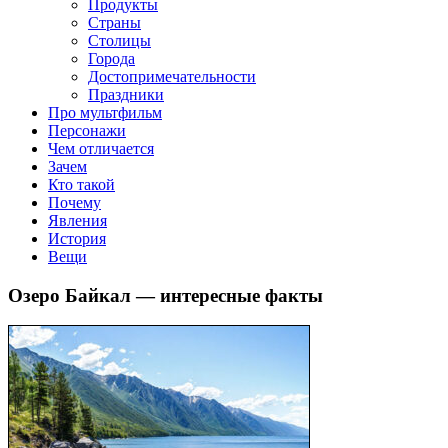
клипы, интересные факты о мультфильмах и про персонажей
Продукты
мультфильмов
Страны
Столицы
Города
Достопримечательности
Праздники
Про мультфильм
Персонажи
Чем отличается
Зачем
Кто такой
Почему
Явления
История
Вещи
Озеро Байкал — интересные факты