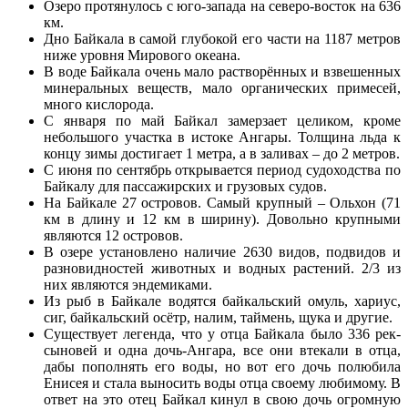
Озеро протянулось с юго-запада на северо-восток на 636
км.
Дно Байкала в самой глубокой его части на 1187 метров
ниже уровня Мирового океана.
В воде Байкала очень мало растворённых и взвешенных
минеральных веществ, мало органических примесей,
много кислорода.
С января по май Байкал замерзает целиком, кроме
небольшого участка в истоке Ангары. Толщина льда к
концу зимы достигает 1 метра, а в заливах – до 2 метров.
С июня по сентябрь открывается период судоходства по
Байкалу для пассажирских и грузовых судов.
На Байкале 27 островов. Самый крупный – Ольхон (71
км в длину и 12 км в ширину). Довольно крупными
являются 12 островов.
В озере установлено наличие 2630 видов, подвидов и
разновидностей животных и водных растений. 2/3 из
них являются эндемиками.
Из рыб в Байкале водятся байкальский омуль, хариус,
сиг, байкальский осётр, налим, таймень, щука и другие.
Существует легенда, что у отца Байкала было 336 рек-
сыновей и одна дочь-Ангара, все они втекали в отца,
дабы пополнять его воды, но вот его дочь полюбила
Енисея и стала выносить воды отца своему любимому. В
ответ на это отец Байкал кинул в свою дочь огромную