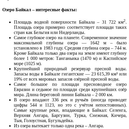
Озеро Байкал – интересные факты:
2
Площадь водной поверхности Байкала – 31 722 км
.
Площадь озера примерно соответствует площади таких
стран как Бельгия или Нидерланды.
Самое глубокое озеро на планете. Современное значение
максимальной глубины озера — 1642 м – было
установлено в 1983 году. Средняя глубина озера – 744 м.
Кроме Байкала только два озера на земле имеют глубину
более 1 000 метров: Танганьика (1470 м) и Каспийское
море (1025 м).
Крупнейший природный резервуар пресной воды.
Запасы воды в Байкале гигантские — 23 615,39 км³ или
19% от всех мировых запасов озёрной пресной воды.
Самое большое по площади пресноводное озеро
Евразии и седьмое по площади среди крупнейших озёр
мира. Длина береговой линии Байкала – 2 000 км.
В озеро впадают 336 рек и ручьёв (иногда приводят
цифры 544 и 1123, но это с учётом непостоянных).
Самые крупные реки, впадающие в Байкал: Селенга,
Верхняя Ангара, Баргузин, Турка, Снежная, Кичера,
Тыя, Голоустная, Бугульдейка.
Из озера вытекает только одна река – Ангара.