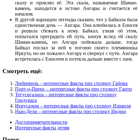
скалу и проклял её. Эта скала, называемая Шаман-
камень, находится в истоке Ангары и считается её
началом.
В другой вариации легенды сказано, что у Байкала была
единственная дочь — Ангара. Она влюбилась в Енисея
и решила сбежать к нему. Байкал, узнав об этом,
попытался преградить ей путь, кинув вслед ей скалу
Шаман-камень, но Ангара побежала дальше, тогда
Байкал послал за ней в погоню своего племянника
Иркута, но он пожалел Ангару и свернул с пути. Ангара
встретилась с Енисеем и потекла дальше вместе с ним.
Смотреть ещё:
Либревиль – интересные факты про столицу Габона
Порт-о-Пренс – интересные факты про столицу Гаити
Тегусигальпа – интересные факты про столицу
Гондураса
Иерусалим – интересные факты про столицу Израиля
Нью-Дели – интересные факты про столицу Индии
Достопримечательности
Интересные факты детям
Поиск