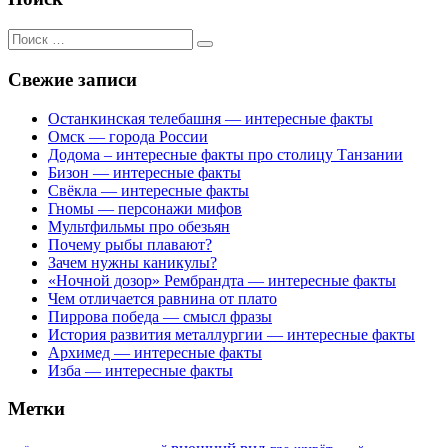
Поиск
для:
Свежие записи
Останкинская телебашня — интересные факты
Омск — города России
Додома – интересные факты про столицу Танзании
Бизон — интересные факты
Свёкла — интересные факты
Гномы — персонажи мифов
Мультфильмы про обезьян
Почему рыбы плавают?
Зачем нужны каникулы?
«Ночной дозор» Рембрандта — интересные факты
Чем отличается равнина от плато
Пиррова победа — смысл фразы
История развития металлургии — интересные факты
Архимед — интересные факты
Изба — интересные факты
Метки