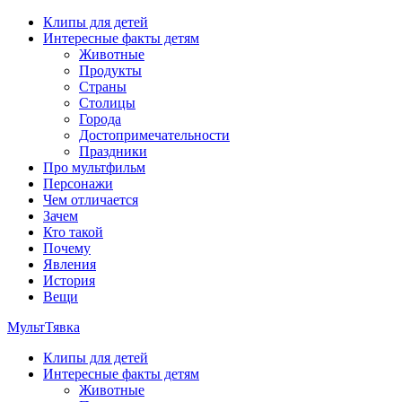
Перейти
Клипы для детей
к
Интересные факты детям
содержимому
Животные
Продукты
Страны
Столицы
Города
Достопримечательности
Праздники
Про мультфильм
Персонажи
Чем отличается
Зачем
Кто такой
Почему
Явления
История
Вещи
МультТявка
Клипы для детей
интересные факты про страны, столицы и города, клипы из
Интересные факты детям
мультфильмов, мульт-клипы, песни из мультиков, детские
Животные