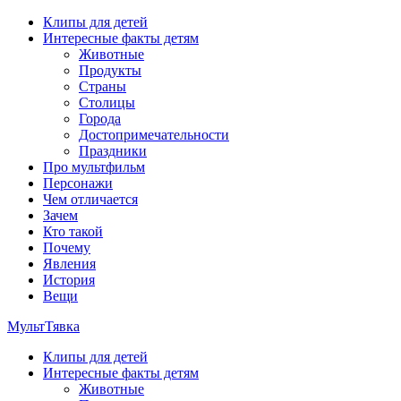
Перейти
Клипы для детей
к
Интересные факты детям
содержимому
Животные
Продукты
Страны
Столицы
Города
Достопримечательности
Праздники
Про мультфильм
Персонажи
Чем отличается
Зачем
Кто такой
Почему
Явления
История
Вещи
МультТявка
Клипы для детей
интересные факты про страны, столицы и города, клипы из му
Интересные факты детям
мультфильмов
Животные