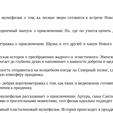
 мультфильм о том, ка лесные звери готовятся к встрече Нов
дничный выпуск о приключениях По, где он учится ценить д
метражка о приключениях Шрэка и его друзей в канун Новог
еская история о преображении жадного и эгоистичного Эбенез
огает до глубины души и напоминает о важности доброты и щед
ность отправиться на волшебном поезде на Северный полюс, гд
ую атмосферу праздника.
 добрая короткометражка о том, как ёжик и медвежонок готовят
ления к празднику.
 мультфильм рассказывает о приключениях Артура, сына Санта-
ми и трогательными моментами, этот фильм идеально подходит 
ный пластилиновый мультфильм. История происходит в преддвер