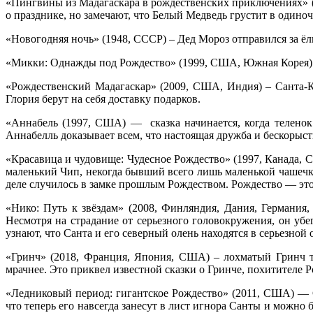
«Пингвины из Мадагаскара в рождественских приключениях» (
о празднике, но замечают, что Белый Медведь грустит в одино
«Новогодняя ночь» (1948, СССР) – Дед Мороз отправился за ёлк
«Микки: Однажды под Рождество» (1999, США, Южная Корея) – 
«Рождественский Мадагаскар» (2009, США, Индия) – Санта-Кл
Глория берут на себя доставку подарков.
«Аннабель (1997, США) — сказка начинается, когда теленок
Аннабелль доказывает всем, что настоящая дружба и бескорыс
«Красавица и чудовище: Чудесное Рождество» (1997, Канада, 
маленький Чип, некогда бывший всего лишь маленькой чашечкой
деле случилось в замке прошлым Рождеством. Рождество — это 
«Нико: Путь к звёздам» (2008, Финляндия, Дания, Германи
Несмотря на страдание от серьезного головокружения, он убе
узнают, что Санта и его северный олень находятся в серьезно
«Гринч» (2018, Франция, Япония, США) – лохматый Гринч т
мрачнее. Это приквел известной сказки о Гринче, похитителе 
«Ледниковый период: гигантское Рождество» (2011, США) — 
что теперь его навсегда занесут в лист игнора Санты и можно