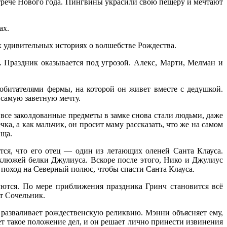
трече Нового года. Пингвины украсили свою пещеру и мечтают
ах.
 удивительных историях о волшебстве Рождества.
. Праздник оказывается под угрозой. Алекс, Марти, Мелман и
обитателями фермы, на которой он живет вместе с дедушкой.
 самую заветную мечту.
все заколдованные предметы в замке снова стали людьми, даже
а, а как мальчик, он просит маму рассказать, что же на самом
ища.
ся, что его отец — один из летающих оленей Санта Клауса.
еуклюжей белки Джулиуса. Вскоре после этого, Нико и Джулиус
в поход на Северный полюс, чтобы спасти Санта Клауса.
ются. По мере приближения праздника Гринч становится всё
ит Сочельник.
разваливает рождественскую реликвию. Мэнни объясняет ему,
ет такое положение дел, и он решает лично принести извинения