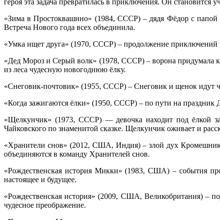
героя эта задача превратилась в приключения. Он становится 
«Зима в Простоквашино» (1984, СССР) – дядя Фёдор с папой
Встреча Нового года всех объединила.
«Умка ищет друга» (1970, СССР) – продолжение приключений м
«Дед Мороз и Серый волк» (1978, СССР) – ворона придумала ка
из леса чудесную новогоднюю ёлку.
«Снеговик-почтовик» (1955, СССР) – Снеговик и щенок идут че
«Когда зажигаются ёлки» (1950, СССР) – по пути на праздни
«Щелкунчик» (1973, СССР) — девочка находит под ёлкой з
Чайковского по знаменитой сказке. Щелкунчик оживает и расс
«Хранители снов» (2012, США, Индия) – злой дух Кромешник 
объединяются в команду Хранителей снов.
«Рождественская история Микки» (1983, США) – события про
настоящее и будущее.
«Рождественская история» (2009, США, Великобритания) – по
чудесное преображение.