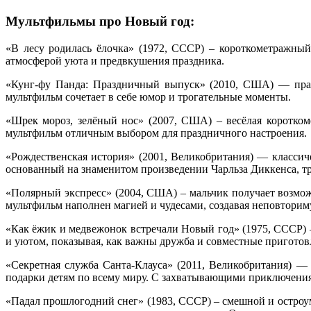
Мультфильмы про Новый год:
«В лесу родилась ёлочка» (1972, СССР) – короткометражный
атмосферой уюта и предвкушения праздника.
«Кунг-фу Панда: Праздничный выпуск» (2010, США) — праз
мультфильм сочетает в себе юмор и трогательные моменты.
«Шрек мороз, зелёный нос» (2007, США) – весёлая коротко
мультфильм отличным выбором для праздничного настроения.
«Рождественская история» (2001, Великобритания) — классич
основанный на знаменитом произведении Чарльза Диккенса, тр
«Полярный экспресс» (2004, США) – мальчик получает возмож
мультфильм наполнен магией и чудесами, создавая неповторим
«Как ёжик и медвежонок встречали Новый год» (1975, СССР) –
и уютом, показывая, как важны дружба и совместные приготов
«Секретная служба Санта-Клауса» (2011, Великобритания) —
подарки детям по всему миру. С захватывающими приключения
«Падал прошлогодний снег» (1983, СССР) – смешной и остроум