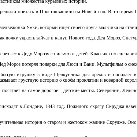
участником множества курьёзных историй.
 решили поехать в Простоквашино на Новый год. В это время 
едвежонка Умки, который ищет своего друга мальчика на станц
к волку украсть зайчат в канун Нового года. Дед Мороз, Снегур
рез лес к Деду Морозу с письмо от детей. Классика по сценари
к Дед Мороз потерял подарки для Люси и Вани. Мультфильм о с
абытую игрушку в виде Щелкунчика для орехов и попадает в
казывает грустную историю о своём проклятии и коварной коро
посягает на самое дорогое – детские месты. Северянин, Ледя
исходят в Лондоне, 1843 год. Пожилого скрягу Скруджа наве
учительная история о старом и жестоком жадине Скрудже. Оно 