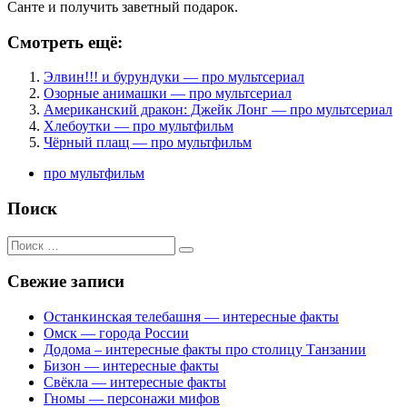
Санте и получить заветный подарок.
Смотреть ещё:
Элвин!!! и бурундуки — про мультсериал
Озорные анимашки — про мультсериал
Американский дракон: Джейк Лонг — про мультсериал
Хлебоутки — про мультфильм
Чёрный плащ — про мультфильм
про мультфильм
Поиск
Поиск
для:
Свежие записи
Останкинская телебашня — интересные факты
Омск — города России
Додома – интересные факты про столицу Танзании
Бизон — интересные факты
Свёкла — интересные факты
Гномы — персонажи мифов