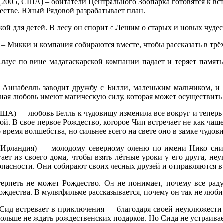
2005, США) – обитатели Центрального Зоопарка готовятся к вс
честве. Юный Рядовой разрабатывает план.
ой для детей. В лесу он спорит с Лешим о старых и новых чудес
Микки и компания собираются вместе, чтобы рассказать в трёх
аус по вине мадагаскарской компании падает и теряет память
 Аннабелль заводит дружбу с Билли, маленьким мальчиком, и 
тная любовь имеют магическую силу, которая может осуществить
США) — любовь Белль к чудовищу изменила все вокруг и теперь 
. В свое первое Рождество, которое Чип встречает не как чашечк
время волшебства, но сильнее всего на свете оно в замке чудов
я, Ирландия) — молодому северному оленю по имени Нико снит
гает из своего дома, чтобы взять лётные уроки у его друга, н
й опасности. Они собирают своих лесных друзей и отправляются 
ерпеть не может Рождество. Он не понимает, почему все раду
Рождества. В мультфильме рассказывается, почему он так не люб
Сид встревает в приключения — благодаря своей неуклюжести 
 больше не ждать рождественских подарков. Но Сида не устраива