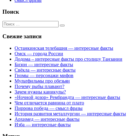
смысл фразы
Поиск
Поиск
для:
Свежие записи
Останкинская телебашня — интересные факты
Омск — города России
Додома – интересные факты про столицу Танзании
Бизон — интересные факты
Свёкла — интересные факты
Гномы — персонажи мифов
Мультфильмы про обезьян
Почему рыбы плавают?
Зачем нужны каникулы?
«Ночной дозор» Рембрандта — интересные факты
Чем отличается равнина от плато
Пиррова победа — смысл фразы
История развития металлургии — интересные факты
Архимед — интересные факты
Изба — интересные факты