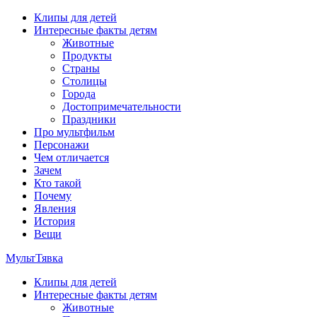
Перейти
Клипы для детей
к
Интересные факты детям
содержимому
Животные
Продукты
Страны
Столицы
Города
Достопримечательности
Праздники
Про мультфильм
Персонажи
Чем отличается
Зачем
Кто такой
Почему
Явления
История
Вещи
МультТявка
Клипы для детей
интересные факты про страны, столицы и города, клипы из му
Интересные факты детям
мультфильмов
Животные