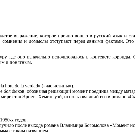
атое выражение, которое прочно вошло в русский язык и ста
се сомнения и домыслы отступают перед явными фактами. Это 
ру, где оно изначально использовалось в контексте корриды. 
ным и понятным.
 hora de la verdad» («час истины»).
те боя быков, обозначая решающий момент поединка между мата
ире стал Эрнест Хемингуэй, использовавший его в романе «Сме
1950-х годов.
лучило после выхода романа Владимира Богомолова «Момент ист
амма с таким названием.