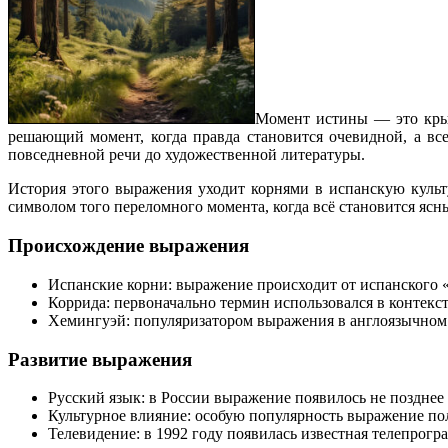
Момент истины — это крыл
решающий момент, когда правда становится очевидной, а в
повседневной речи до художественной литературы.
История этого выражения уходит корнями в испанскую культу
символом того переломного момента, когда всё становится яс
Происхождение выражения
Испанские корни: выражение происходит от испанского «la
Коррида: первоначально термин использовался в контекс
Хемингуэй: популяризатором выражения в англоязычном м
Развитие выражения
Русский язык: в России выражение появилось не позднее 
Культурное влияние: особую популярность выражение по
Телевидение: в 1992 году появилась известная телепрогр