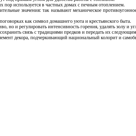
их пор используется в частных домах с печным отоплением.
ительные значения: так называют механическое противоугонное
 поговорках как символ домашнего уюта и крестьянского быта.
, но и регулировать интенсивность горения, удалять золу и уг
 сохранить связь с традициями предков и передать их следующи
элемент декора, подчеркивающий национальный колорит и само