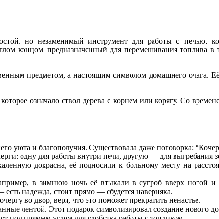
остой, но незаменимый инструмент для работы с печью, ко
глом концом, предназначенный для перемешивания топлива в т
венным предметом, а настоящим символом домашнего очага. Её 
 которое означало ствол дерева с корнем или корягу. Со време
его уюта и благополучия. Существовала даже поговорка: “Кочер
черги: одну для работы внутри печи, другую — для выгребания з
каленную докрасна, её подносили к больному месту на рассто
апример, в зимнюю ночь её втыкали в сугроб вверх ногой и 
 есть надежда, стоит прямо — сбудется наверняка.
очергу во двор, веря, что это поможет прекратить ненастье.
занные лентой. Этот подарок символизировал создание нового д
нут под прямым углом для удобства работы с топливом.