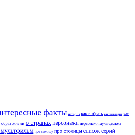
интересные факты
как выбрать
как
история
как выглядит
о странах
персонажи
образ жизни
персонажи мультфильма
 мультфильм
список серий
про столицы
про столицу