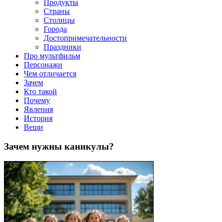
клипы, интересные факты о мультфильмах и про персонажей
Продукты
мультфильмов
Страны
Столицы
Города
Достопримечательности
Праздники
Про мультфильм
Персонажи
Чем отличается
Зачем
Кто такой
Почему
Явления
История
Вещи
Зачем нужны каникулы?