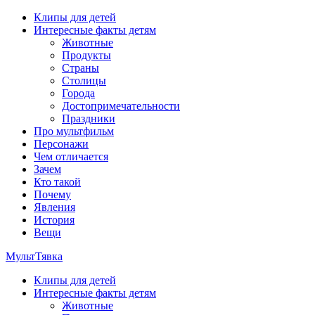
Перейти
Клипы для детей
к
Интересные факты детям
содержимому
Животные
Продукты
Страны
Столицы
Города
Достопримечательности
Праздники
Про мультфильм
Персонажи
Чем отличается
Зачем
Кто такой
Почему
Явления
История
Вещи
МультТявка
Клипы для детей
интересные факты про страны, столицы и города, клипы из
Интересные факты детям
мультфильмов, мульт-клипы, песни из мультиков, детские
Животные