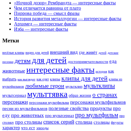
«Ночной дозор» Рембрандта — интересные факты
Чем отличается равнина от плато
Пиррова победа — смысл фразы
История развития металлургии — интересные факты
Архимед — интересные факты
Изба — интересные факты
Метки
внешний вид
где живёт
весёлые клипы
видео для детей
детей
детские
для детей
детям
еда
достопримечательности
песенки
интересные факты
животные
как
история
клипы для детей
выбрать
клипы
как едят
клипы из
как выглядит
мультклипы
любимые герои
мультклип
мультфильмов
мульттявка
о странах
мультсериал
образ жизни
персонажи
персонажи мультфильмов
персонажи мультфильма
продукты
полезные свойства
про
песни из мультфильмов
про мультфильм
про животных
еду
про мультсериал
про
список серий
про столицы
столица
столицы
фрукты
столицу
характер
что ест
эпизоды