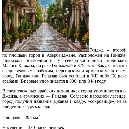
Гянджа – второй
по площади город в Азербайджане. Расположен на Гянджа-
Газахской низменности у северо-восточного подножия
Малого Кавказа, на реке Гянджачай в 375 км от Баку. Согласно
средневековым арабским, персидским и армянским авторам,
город Ганджа или Гандзак был основан в VII либо IX веке
арабами. Впервые упоминается в 836 (или 844) году.
В средневековых арабских источниках город упоминается как
Джанза, в армянских — Гандзак. Согласно народной легенде,
город получил название Джанза («клад», «сокровище») из-за
найденного здесь клада.
2
Площадь – 298 км
Население – 330 тысяч человек