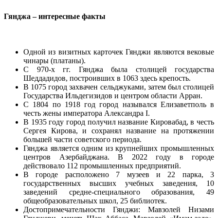
Гянджа – интересные факты
Одной из визитных карточек Гянджи являются вековые
чинары (платаны).
С 970-х гг. Гянджа была столицей государства
Шеддадидов, построивших в 1063 здесь крепость.
В 1075 город захвачен сельджуками, затем был столицей
Государства Ильдегизидов и центром области Арран.
С 1804 по 1918 год город назывался Елизаветполь в
честь жены императора Александра I.
В 1935 году город получил название Кировабад, в честь
Сергея Кирова, и сохранял название на протяжении
большей части советского периода.
Гянджа является одним из крупнейших промышленных
центров Азербайджана. В 2022 году в городе
действовало 112 промышленных предприятий.
В городе расположено 7 музеев и 22 парка, 3
государственных высших учебных заведения, 10
заведений средне-специального образования, 49
общеобразовательных школ, 25 библиотек.
Достопримечательности Гянджи: Мавзолей Низами