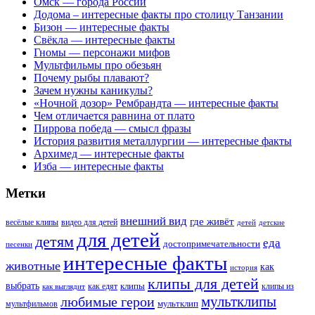
Омск — города России
Додома – интересные факты про столицу Танзании
Бизон — интересные факты
Свёкла — интересные факты
Гномы — персонажи мифов
Мультфильмы про обезьян
Почему рыбы плавают?
Зачем нужны каникулы?
«Ночной дозор» Рембрандта — интересные факты
Чем отличается равнина от плато
Пиррова победа — смысл фразы
История развития металлургии — интересные факты
Архимед — интересные факты
Изба — интересные факты
Метки
внешний вид
где живёт
весёлые клипы
видео для детей
детей
детские
для детей
детям
еда
достопримечательности
песенки
интересные факты
животные
как
история
клипы для детей
выбрать
клипы
как едят
клипы из
как выглядит
мультклипы
любимые герои
мультклип
мультфильмов