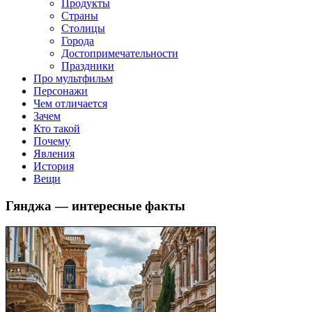
клипы, интересные факты о мультфильмах и про персонажей
Продукты
мультфильмов
Страны
Столицы
Города
Достопримечательности
Праздники
Про мультфильм
Персонажи
Чем отличается
Зачем
Кто такой
Почему
Явления
История
Вещи
Гянджа — интересные факты