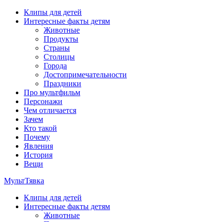
Перейти
Клипы для детей
к
Интересные факты детям
содержимому
Животные
Продукты
Страны
Столицы
Города
Достопримечательности
Праздники
Про мультфильм
Персонажи
Чем отличается
Зачем
Кто такой
Почему
Явления
История
Вещи
МультТявка
Клипы для детей
интересные факты про страны, столицы и города, клипы из
Интересные факты детям
мультфильмов, мульт-клипы, песни из мультиков, детские
Животные