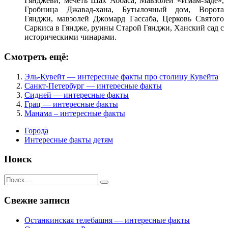
Гянджеви, мечеть Шах Аббаса, Мавзолей «Имам-заде»,
Гробница Джавад-хана, Бутылочный дом, Ворота
Гянджи, мавзолей Джомард Гассаба, Церковь Святого
Саркиса в Гяндже, руины Старой Гянджи, Ханский сад с
историческими чинарами.
Смотреть ещё:
Эль-Кувейт — интересные факты про столицу Кувейта
Санкт-Петербург — интересные факты
Сидней — интересные факты
Грац — интересные факты
Манама – интересные факты
Города
Интересные факты детям
Поиск
Поиск
для:
Свежие записи
Останкинская телебашня — интересные факты