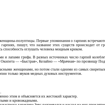
енщины-полуптицы. Первые упоминания о гарпиях встречаются в
гарпиях, пишут, что название этих существ происходит от г
сь способность оглушать человека мощным криком.
 и лапами грифа. В разных источниках число гарпий колеблет
, Окипета — «Быстрая», Келайно — «Мрачная» по прозвищу Под
красными женщинами, но потом стали одними из самых свирепых
арпии только звуков медных духовых инструментов.
.
нно этим и объясняется их жестокий характер.
епыми и кровожадными.
жастного характера Зевс разгневался и наслал на них проклятие