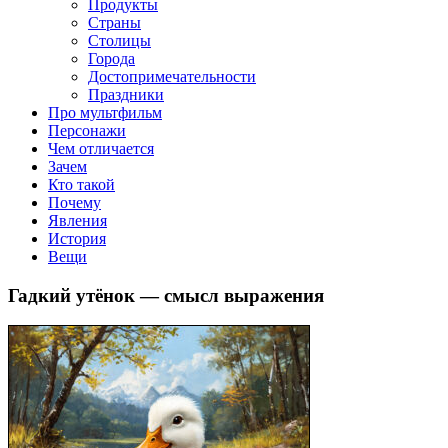
клипы, интересные факты о мультфильмах и про персонажей
Продукты
мультфильмов
Страны
Столицы
Города
Достопримечательности
Праздники
Про мультфильм
Персонажи
Чем отличается
Зачем
Кто такой
Почему
Явления
История
Вещи
Гадкий утёнок — смысл выражения