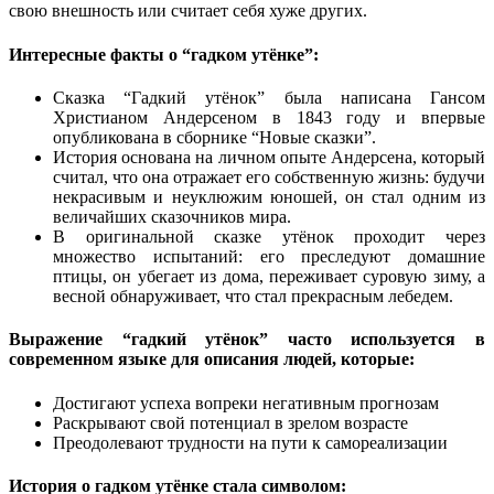
свою внешность или считает себя хуже других.
Интересные факты о “гадком утёнке”:
Сказка “Гадкий утёнок” была написана Гансом
Христианом Андерсеном в 1843 году и впервые
опубликована в сборнике “Новые сказки”.
История основана на личном опыте Андерсена, который
считал, что она отражает его собственную жизнь: будучи
некрасивым и неуклюжим юношей, он стал одним из
величайших сказочников мира.
В оригинальной сказке утёнок проходит через
множество испытаний: его преследуют домашние
птицы, он убегает из дома, переживает суровую зиму, а
весной обнаруживает, что стал прекрасным лебедем.
Выражение “гадкий утёнок” часто используется в
современном языке для описания людей, которые:
Достигают успеха вопреки негативным прогнозам
Раскрывают свой потенциал в зрелом возрасте
Преодолевают трудности на пути к самореализации
История о гадком утёнке стала символом: