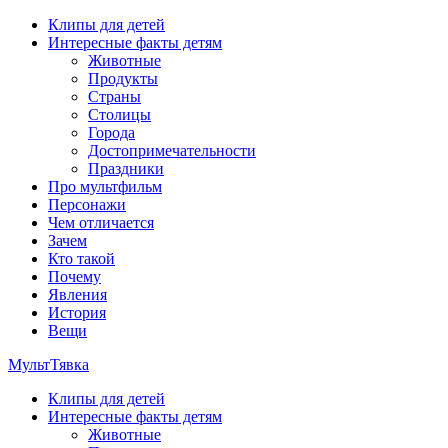
Перейти
Клипы для детей
к
Интересные факты детям
содержимому
Животные
Продукты
Страны
Столицы
Города
Достопримечательности
Праздники
Про мультфильм
Персонажи
Чем отличается
Зачем
Кто такой
Почему
Явления
История
Вещи
МультТявка
Клипы для детей
интересные факты про страны, столицы и города, клипы из
Интересные факты детям
мультфильмов, мульт-клипы, песни из мультиков, детские
Животные