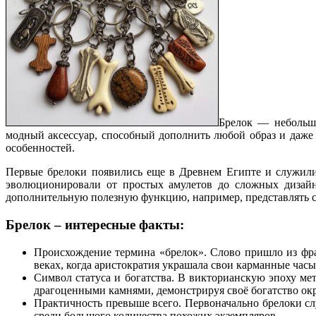
Брелок — небольшо
модный аксессуар, способный дополнить любой образ и даже
особенностей.
Первые брелоки появились еще в Древнем Египте и служили
эволюционировали от простых амулетов до сложных дизайн
дополнительную полезную функцию, например, представлять с
Брелок – интересные факты:
Происхождение термина «брелок». Слово пришло из фра
веках, когда аристократия украшала свои карманные ча
Символ статуса и богатства. В викторианскую эпоху ме
драгоценными камнями, демонстрируя своё богатство о
Практичность превыше всего. Первоначально брелоки с
среди большого количества похожих экземпляров.