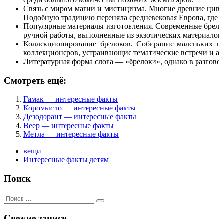
Связь с миром магии и мистицизма. Многие древние цив
Подобную традицию переняла средневековая Европа, где
Популярные материалы изготовления. Современные брело
ручной работы, выполненные из экзотических материалов
Коллекционирование брелоков. Собирание маленьких 
коллекционеров, устраивающие тематические встречи и 
Литературная форма слова — «брелоки», однако в разгов
Смотреть ещё:
Гамак — интересные факты
Коромысло — интересные факты
Дезодорант — интересные факты
Веер — интересные факты
Метла — интересные факты
вещи
Интересные факты детям
Поиск
Поиск
для:
Свежие записи