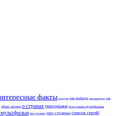
интересные факты
как выбрать
как
история
как выглядит
о странах
персонажи
образ жизни
персонажи мультфильма
 мультфильм
список серий
про столицы
про столицу