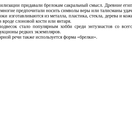
илизации придавали брелокам сакральный смысл. Древние егип
 многие предпочитали носить символы веры или талисманы удач
ки изготавливаются из металла, пластика, стекла, дерева и к
 вроде слоновой кости или янтаря.
подвесок стало популярным хобби среди энтузиастов со всег
аукционы редких экземпляров.
орной речи также используется форма «брелки».