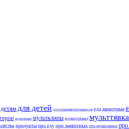
для детей
детям
животные
еда
достопримечательности
мульттявка
мультклипы
герои
мультсериал
мультклип
про
продукты
про животных
войства
про еду
про мультсериал