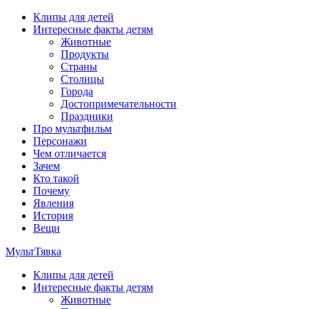
Перейти
Клипы для детей
к
Интересные факты детям
содержимому
Животные
Продукты
Страны
Столицы
Города
Достопримечательности
Праздники
Про мультфильм
Персонажи
Чем отличается
Зачем
Кто такой
Почему
Явления
История
Вещи
МультТявка
Клипы для детей
интересные факты про страны, столицы и города, клипы из му
Интересные факты детям
мультфильмов
Животные