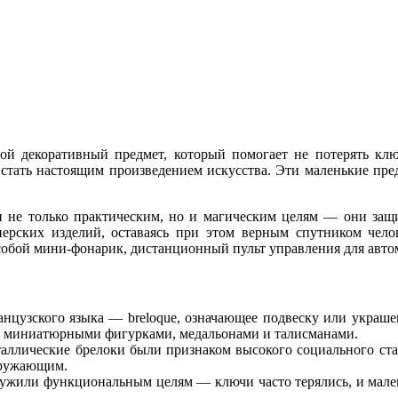
й декоративный предмет, который помогает не потерять клю
 стать настоящим произведением искусства. Эти маленькие пре
 не только практическим, но и магическим целям — они защи
ерских изделий, оставаясь при этом верным спутником чело
обой мини-фонарик, дистанционный пульт управления для автом
нцузского языка — breloque, означающее подвеску или украше
сы миниатюрными фигурками, медальонами и талисманами.
таллические брелоки были признаком высокого социального ста
кружающим.
лужили функциональным целям — ключи часто терялись, и мале