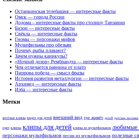
Останкинская телебашня — интересные факты
Омск — города России
Додома – интересные факты про столицу Танзании
Бизон — интересные факты
Свёкла — интересные факты
Гномы — персонажи мифов
Мультфильмы про обезьян
Почему рыбы плавают?
Зачем нужны каникулы?
«Ночной дозор» Рембрандта — интересные факты
Чем отличается равнина от плато
Пиррова победа — смысл фразы
История развития металлургии — интересные факты
Архимед — интересные факты
Изба — интересные факты
Метки
внешний вид
где живёт
весёлые клипы
видео для детей
детей
детские песенки
клипы для детей
любимые 
клипы
едят
клипы из мультфильмов
персонажи мультфильмов
полезные с
песни из мультфильмов