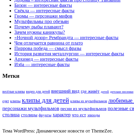
Бизон — интересные факты
Свёкла — интересные факты
Гномы — персонажи мифов
Мультфильмы про обезьян
Почему рыбы плавают?
Зачем нужны каникулы?
«Ночной дозор» Рембрандта — интересные факты
Чем отличается равнина от плато
Пиррова победа — смысл фразы
История развития металлургии — интересные факты
Архимед — интересные факты
Изба — интересные факты
Метки
внешний вид
где живёт
весёлые клипы
видео для детей
детей
детские песенки
клипы для детей
любимые 
клипы
едят
клипы из мультфильмов
персонажи мультфильмов
полезные с
песни из мультфильмов
столица
характер
столицы
что ест
фрукты
эпизоды
Тема WordPress: Динамические новости от ThemeZee.