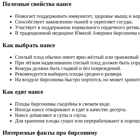
Полезные свойства нансе
Помогает поддерживать иммунитет, здоровье мышц и не
Способствует заживлению тканей и укрепляет сосуды.
Участвует в поддержании нормального сердечного ритма
В традиционной медицине Южной Америки бирсонима исп
Как выбрать нансе
Спелый плод обычно имеет ярко-жёлтый или оранжевый 
При лёгком надавливании спелый плод должен быть упру
Кожура должна быть гладкой и без повреждений.
Рекомендуется выбирать плоды среднего размера.
На воздухе бирсонима быстро портится, но может хранить
Как едят нансе
Плоды бирсонимы съедобны в свежем виде.
Иногда нансе отваривают и едят в качестве десерта.
Нансе добавляют в супы и соусы.
Для хранения плоды сушат или перерабатывают в порошо
Интересные факты про бирсониму