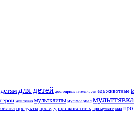
для детей
детям
животные
еда
достопримечательности
мульттявка
мультклипы
герои
мультсериал
мультклип
про
продукты
про животных
войства
про еду
про мультсериал