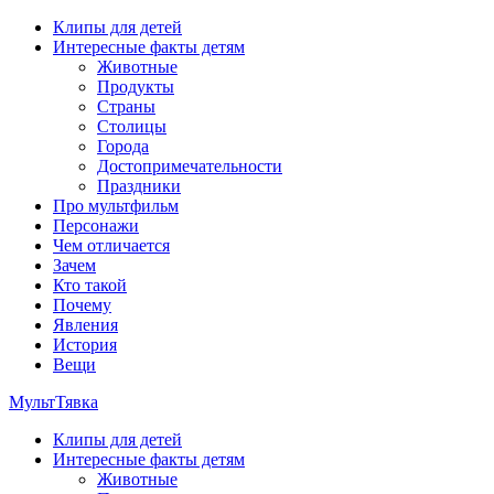
Перейти
Клипы для детей
к
Интересные факты детям
содержимому
Животные
Продукты
Страны
Столицы
Города
Достопримечательности
Праздники
Про мультфильм
Персонажи
Чем отличается
Зачем
Кто такой
Почему
Явления
История
Вещи
МультТявка
Клипы для детей
интересные факты про страны, столицы и города, клипы из му
Интересные факты детям
мультфильмов
Животные