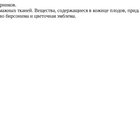
арников.
ажных тканей. Вещества, содержащиеся в кожице плодов, прид
во бирсонима и цветочная эмблема.