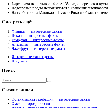
Бирсонима насчитывает более 135 видов деревьев и куст
Недозрелые плоды используются в крашении хлопчатобум
На гербе города Марикао в Пуэрто-Рико изображено дере
Смотреть ещё:
Финики — интересные факты
Пекан — интересные факты
Рамбутан — интересные факты
Апельсин — интересные факты
Джекфрут — интересные факты
Интересные факты детям
Продукты
Поиск
Поиск
для:
Свежие записи
Останкинская телебашня — интересные факты
Омск — города России
Додома – интересные факты про столицу Танзании