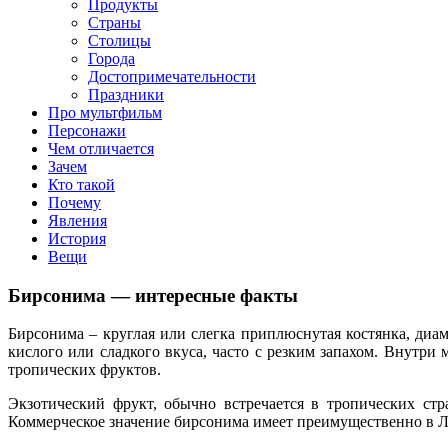
Продукты
Страны
Столицы
Города
Достопримечательности
Праздники
Про мультфильм
Персонажи
Чем отличается
Зачем
Кто такой
Почему
Явления
История
Вещи
Бирсонима — интересные факты
Бирсонима – круглая или слегка приплюснутая костянка, диа
кислого или сладкого вкуса, часто с резким запахом. Внутри 
тропических фруктов.
Экзотический фрукт, обычно встречается в тропических ст
Коммерческое значение бирсонима имеет преимущественно в Л