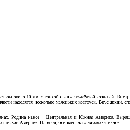
метром около 10 мм, с тонкой оранжево-жёлтой кожицей. Внутри
мякоти находятся несколько маленьких косточек. Вкус яркий, с
ранах. Родина нансе – Центральная и Южная Америка. Выращ
атинской Америке. Плод бироснимы часто называют нансе.