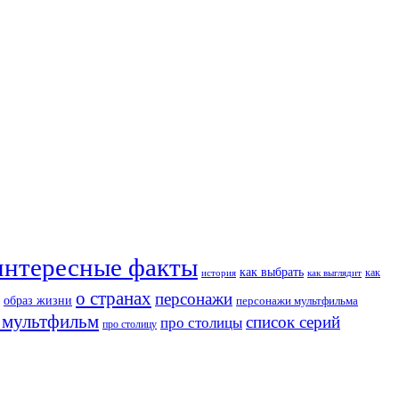
интересные факты
как выбрать
как
история
как выглядит
о странах
персонажи
образ жизни
персонажи мультфильма
 мультфильм
список серий
про столицы
про столицу